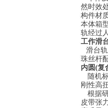
然时效
构件材
本体
箱
轨经过
工作滑
滑台轨
珠丝杆
内圆
(
复
随机
刚性高
根据
皮带张