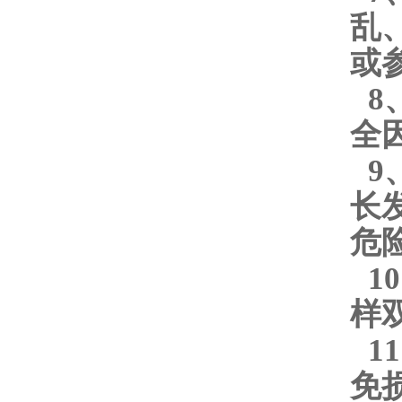
乱
或
8
全
9
长
危
10
样
11
免