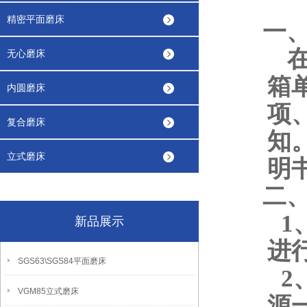
精密平面磨床
一
无心磨床
箱
内圆磨床
项
复合磨床
知
立式磨床
明
二
1
新品展示
进
SGS63\SGS84平面磨床
2
VGM85立式磨床
源