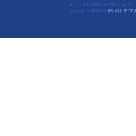
地址： 浙江省嘉善县姚庄宝群东路88号（新
技术支持：机床商务网
管理登陆
浙ICP备