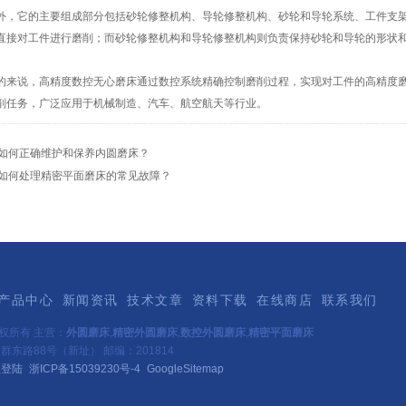
它的主要组成部分包括砂轮修整机构、导轮修整机构、砂轮和导轮系统、工件支架
直接对工件进行磨削；而砂轮修整机构和导轮修整机构则负责保持砂轮和导轮的形状
说，高精度数控无心磨床通过数控系统精确控制磨削过程，实现对工件的高精度磨
削任务，广泛应用于机械制造、汽车、航空航天等行业。
如何正确维护和保养内圆磨床？
如何处理精密平面磨床的常见故障？
产品中心
新闻资讯
技术文章
资料下载
在线商店
联系我们
权所有 主营：
外圆磨床
,
精密外圆磨床
,
数控外圆磨床
,
精密平面磨床
东路88号（新址） 邮编：201814
理登陆
浙ICP备15039230号-4
GoogleSitemap