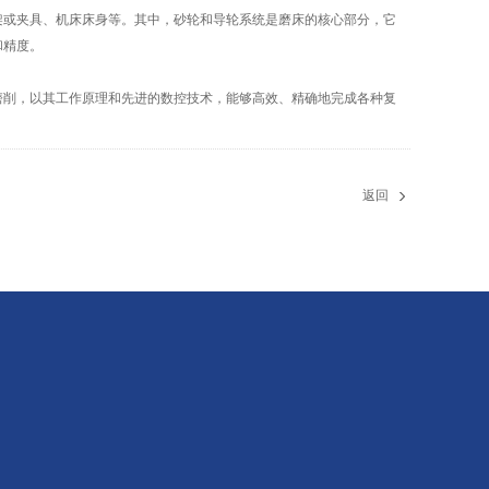
或夹具、机床床身等。其中，砂轮和导轮系统是磨床的核心部分，它
和精度。
削，以其工作原理和先进的数控技术，能够高效、精确地完成各种复
返回