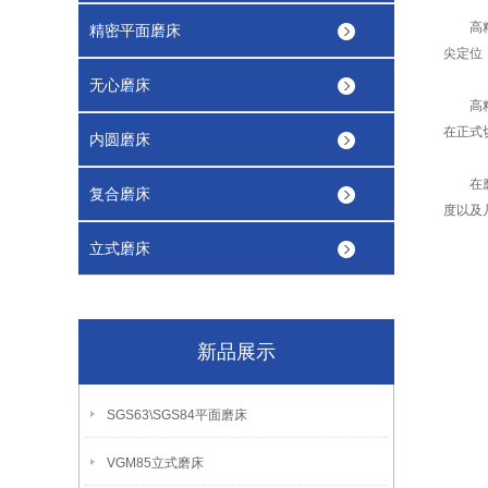
高精度
精密平面磨床
尖定位
无心磨床
高
在正式
内圆磨床
在磨削
复合磨床
度以及
立式磨床
新品展示
SGS63\SGS84平面磨床
VGM85立式磨床