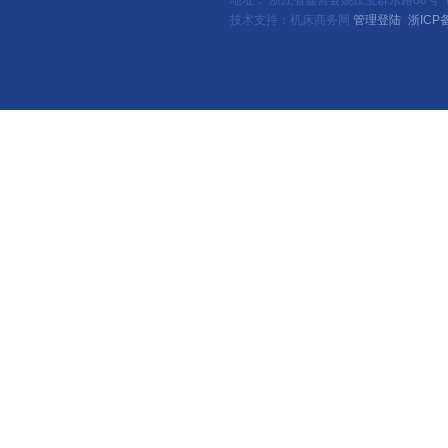
地址： 浙江省嘉善县姚庄宝群东路88号（新
技术支持：机床商务网
管理登陆
浙ICP备