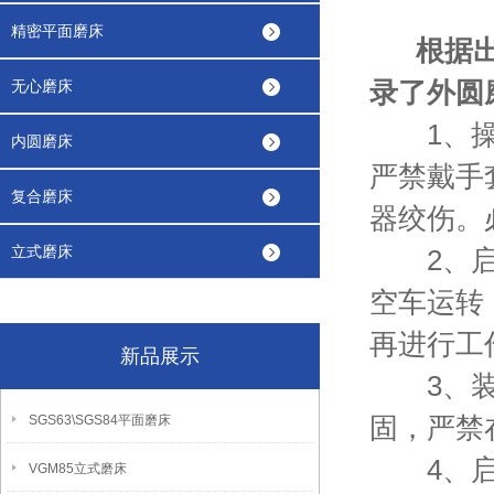
精密平面磨床
根据出版
录了
外圆
无心磨床
1、操
内圆磨床
严禁戴手
复合磨床
器绞伤。
立式磨床
2、启
空车运转
再进行工
新品展示
3、装卸
固，严禁
SGS63\SGS84平面磨床
4、启
VGM85立式磨床