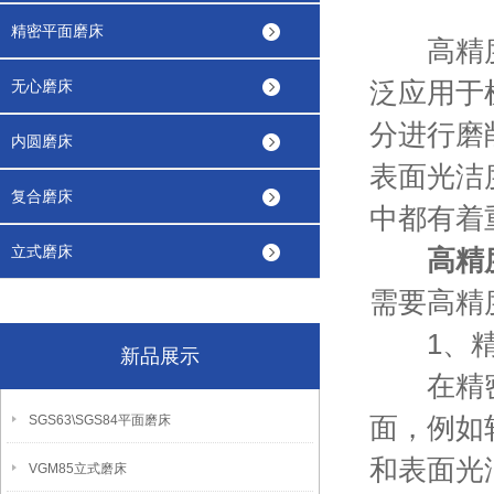
精密平面磨床
高精度外
泛应用于
无心磨床
分进行磨
内圆磨床
表面光洁
复合磨床
中都有着
立式磨床
高精
需要高精
1、精
新品展示
在精密机
面，例如
SGS63\SGS84平面磨床
和表面光
VGM85立式磨床