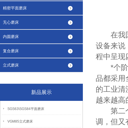
精密平面磨床
无心磨床
在我国的
内圆磨床
设备来说
复合磨床
程中呈现
立式磨床
*个阶段
品都采用
的工业清
新品展示
越来越高
第二个阶
SGS63\SGS84平面磨床
调，但又
VGM85立式磨床