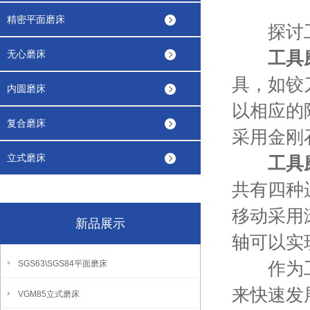
精密平面磨床
探讨工
工具
无心磨床
具，如铰
内圆磨床
以相应的
复合磨床
采用金刚
立式磨床
工具
共有四种
移动采用
新品展示
轴可以实
作为工业
SGS63\SGS84平面磨床
来快速发
VGM85立式磨床