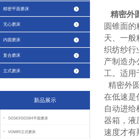
精密平面磨床
精密外
圆锥面的
无心磨床
天、一般
内圆磨床
织纺纱行
复合磨床
产制造办
立式磨床
工。适用
精密外圆
在低速是
新品展示
自动进给
器箱，液
SGS63\SGS84平面磨床
速度才有
VGM85立式磨床