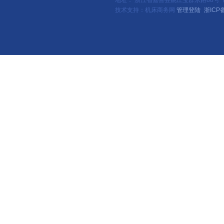
地址： 浙江省嘉善县姚庄宝群东路88号（新
技术支持：机床商务网
管理登陆
浙ICP备