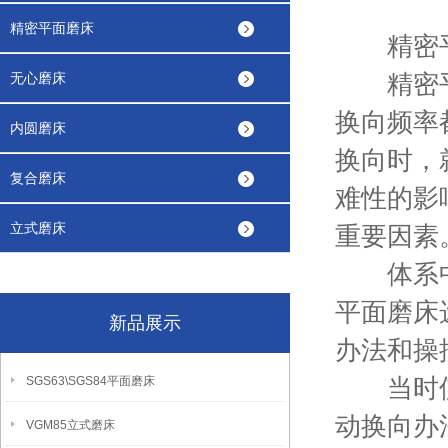
精密平面磨床
精密
精密平面
无心磨床
换向频率
内圆磨床
换向时，
复合磨床
难性的影
立式磨床
重要因素
体系中的
平面磨床
新品展示
办法和操
当时使用
SGS63\SGS84平面磨床
动换向办
VGM85立式磨床