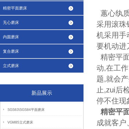
精密平面磨床
蕙心纨质
采用滚珠
无心磨床
机采用手
内圆磨床
要机动进
复合磨床
精密平面
立式磨床
动,在工
题,就会
止,zu
新品展示
停不住现
精密平
SGS63\SGS84平面磨床
成就客户
VGM85立式磨床