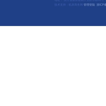
地址： 浙江省嘉善县姚庄宝群东路88号（新
技术支持：机床商务网
管理登陆
浙ICP备