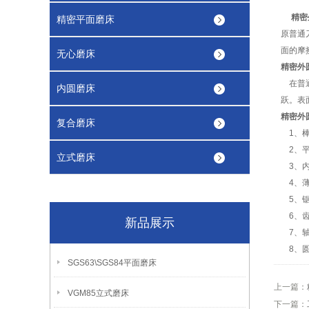
精密
精密平面磨床
原普通
面的摩
无心磨床
精密外
在普通
内圆磨床
跃。表
精密外
复合磨床
1、棒
2、平
立式磨床
3、内
4、薄
5、锯
6、齿
新品展示
7、轴
8、圆
SGS63\SGS84平面磨床
上一篇：
VGM85立式磨床
下一篇：