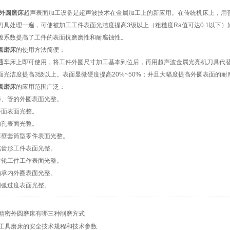
外圆磨床
超声表面加工设备是超声波技术在金属加工上的新应用。在传统机床上，用
刀具处理一遍，可使被加工工件表面光洁度提高3级以上（粗糙度Ra值可达0.1以下
擦系数提高了工件的表面抗磨磨性和耐腐蚀性。
圆磨床
的使用方法简便：
车床上即可使用，将工件外圆尺寸加工基本到位后，再用超声波金属光亮机刀具代替
面光洁度提高3级以上。表面显微硬度提高20%~50%；并且大幅度提高外圆表面的
圆磨床
的应用范围广泛：
、管的外圆表面光整。
面表面光整。
孔表面光整。
壁套筒型零件表面光整。
齿形工件表面光整。
轮工件工作表面光整。
承内外圈表面光整。
弧过度表面光整。
精密外圆磨床有哪三种削磨方式
工具磨床的安全技术规程和技术参数