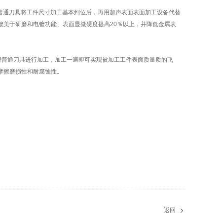
普通刀具将工件尺寸加工基本到位后，再用超声表面表面加工设备代替
）媲美于研磨和电镀功能、表面显微硬度提高20％以上，并降低金属表
普通刀具进行加工，加工一遍即可实现被加工工件表面质量质的飞
耐摩擦磨损性和耐腐蚀性。
返回