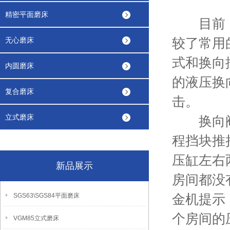
精密平面磨床
目前
较了常用
无心磨床
式和换向
内圆磨床
的液压换
复合磨床
击。
立式磨床
换向阀上
程挡块推
压缸左右
新品展示
房间都没
金机提示
SGS63\SGS84平面磨床
个房间的
VGM85立式磨床