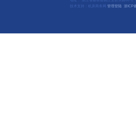
地址： 浙江省嘉善县姚庄宝群东路88号（新
技术支持：机床商务网
管理登陆
浙ICP备