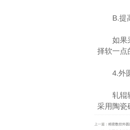
B.提
如果采取
择软一点
4.外圆
轧辊辊面
采用陶瓷
上一篇：
精密数控外圆