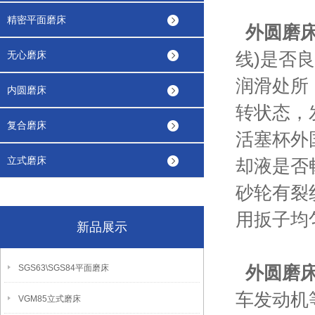
精密平面磨床
外圆磨
线)是否
无心磨床
润滑处所
内圆磨床
转状态，
复合磨床
活塞杯外
立式磨床
却液是否
砂轮有裂
用扳子均
新品展示
外圆磨
SGS63\SGS84平面磨床
车发动机
VGM85立式磨床