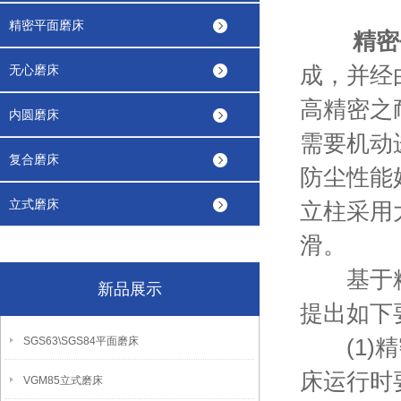
精密平面磨床
精密
成，并经
无心磨床
高精密之
内圆磨床
需要机动
复合磨床
防尘性能
立式磨床
立柱采用
滑。
基于精密
新品展示
提出如下
(1)精
SGS63\SGS84平面磨床
床运行时
VGM85立式磨床