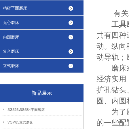
精密平面磨床
有关工
工具
无心磨床
共有四种
内圆磨床
动。纵向
复合磨床
动导轨；
立式磨床
磨床采用
经济实用
扩孔钻头
新品展示
圆、内圆
为了磨削
SGS63\SGS84平面磨床
的一些配
VGM85立式磨床