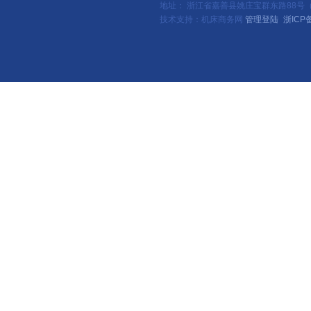
地址： 浙江省嘉善县姚庄宝群东路88号（新
技术支持：机床商务网
管理登陆
浙ICP备