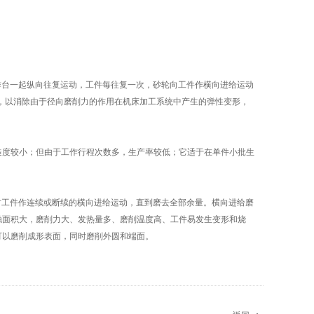
台一起纵向往复运动，工件每往复一次，砂轮向工件作横向进给运动
程，以消除由于径向磨削力的作用在机床加工系统中产生的弹性变形，
度较小；但由于工作行程次数多，生产率较低；它适于在单件小批生
工件作连续或断续的横向进给运动，直到磨去全部余量。横向进给磨
触面积大，磨削力大、发热量多、磨削温度高、工件易发生变形和烧
可以磨削成形表面，同时磨削外圆和端面。