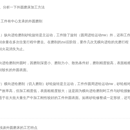
分析一下外圆磨床加工方法
件有中心支承的外圆磨削
纵向进给磨削砂轮旋转是主运动，工件除了旋转（圆周进给运动nw）外，还和工作
削余量在多次往复行程中磨去。在磨削的zui后阶段，要作几次无横向进给的光磨行
削火花消失为止。
给磨削外圆时，因磨削深度小、磨削力小、散热条件好，磨削精度较高，表面粗糙
削较长的外圆表面。
横向进给磨削（切入磨削）砂轮旋转是主运动，工件作圆周进给运动nw，砂轮相对
产效率高，但加工精度低，表面粗糙度较大；这是因为横向进给磨削时工件与砂轮接
适于在大批大量生产中加工刚性较好的工件外圆表面。如将砂轮修整成一定形状，还
浅谈外圆磨床的工艺特点