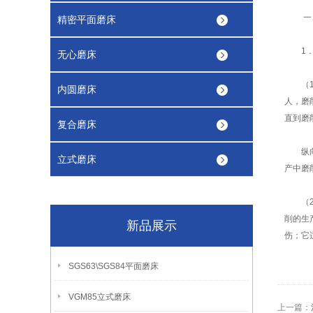
一、
精密平面磨床
1．工
无心磨床
（1）
内圆磨床
人，磨
直到磨
复合磨床
纵向进
立式磨床
产中磨
（2）
削的生
新品展示
伤；它
SGS63\SGS84平面磨床
VGM85立式磨床
上一篇：