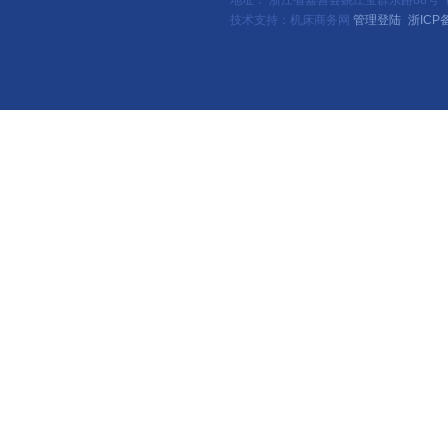
地址： 浙江省嘉善县姚庄宝群东路88号（新
技术支持：机床商务网
管理登陆
浙ICP备